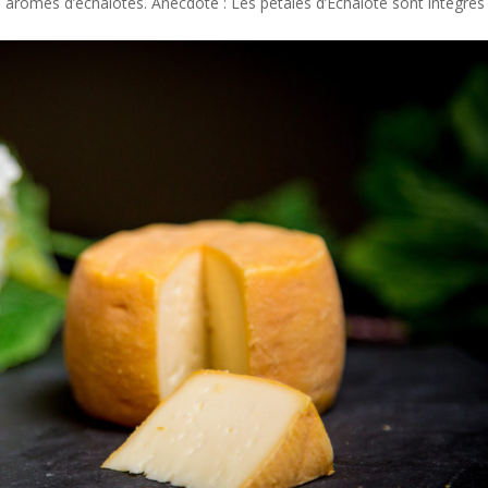
 arômes d’échalotes. Anecdote : Les pétales d’Échalote sont intégrés